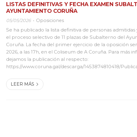
LISTAS DEFINITIVAS Y FECHA EXAMEN SUBA
AYUNTAMIENTO CORUÑA
05/05/2026
Oposiciones
Se ha publicado la lista definitiva de personas admitidas
el proceso selectivo de 11 plazas de Subalterno del Ay
Coruña. La fecha del primer ejercicio de la oposición será
2026, a las 17h, en el Coliseum de A Coruña. Para más in
dejamos la publicación al respecto:
https://www.coruna.gal/descarga/1453874810418/Publi
listaxe-definitiva-persoas-admitidas-e-excluidas-compos
data-exame_subalterno.pdf
LEER MÁS