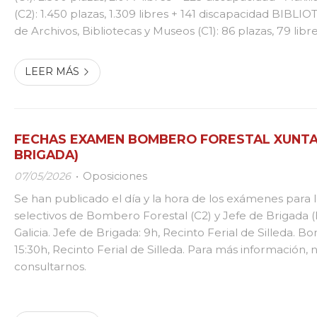
(C2): 1.450 plazas, 1.309 libres + 141 discapacidad BIBLIOT
de Archivos, Bibliotecas y Museos (C1): 86 plazas, 79 libre
discapacidad ADMINISTRACIÓN DE JUSTICIA: - Tramitaci
LEER MÁS
FECHAS EXAMEN BOMBERO FORESTAL XUNTA (
BRIGADA)
07/05/2026
Oposiciones
Se han publicado el día y la hora de los exámenes para 
selectivos de Bombero Forestal (C2) y Jefe de Brigada (
Galicia. Jefe de Brigada: 9h, Recinto Ferial de Silleda. 
15:30h, Recinto Ferial de Silleda. Para más información,
consultarnos.