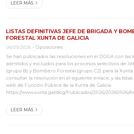
LEER MÁS
LISTAS DEFINITIVAS JEFE DE BRIGADA Y BO
FORESTAL XUNTA DE GALICIA
06/05/2026
Oposiciones
Se han publicados las resoluciones en el DOGA con las lis
admitidos y excluidos para los procesos selectivos de Je
(grupo B) y Bombero Forestal (grupo C2) para la Xunta d
consultar la resolución en el siguiente enlace, y las lista
web de Función Pública de la Xunta de Galicia.
https://www.xunta.gal/dog/Publicados/2026/20260506/
300426-0006_gl.pdf JEFE DE BRIGADA
https://www.xunta.gal/dog/Publicados/2026/20260506/An
LEER MÁS