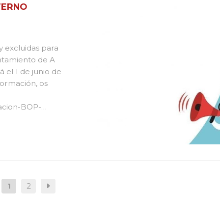
LTERNO
 y excluidas para
untamiento de A
 el 1 de junio de
formación, os
cacion-BOP-
icion-tribunal-e-
1
2