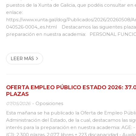
puestos de la Xunta de Galicia, que podéis consultar en e
enlace:
https://www.xunta.gal/dog/Publicados/2026/20260508/
040526-0004_es.html Destacamos las siguientes plaza
preparación en nuestra academia: PERSONAL FUNCIO
Administrativo (C1): 55 plazas, 50 turno libre, 5 discapacid
administrativo (C2): 72 plazas, 54 turno libre, 10 discapac
discapacidad intelectual...
LEER MÁS
OFERTA EMPLEO PÚBLICO ESTADO 2026: 37.
PLAZAS
07/05/2026
Oposiciones
Esta mañana se ha publicado la Oferta de Empleo Públi
Administración del Estado, de la cual, destacamos las si
interés para la preparación en nuestra academia: AGE: -
(C1): 2.300 plazas, 2.077 libres + 223 discapacidad - Auxil