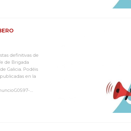
MBERO
tas definitivas de
fe de Brigada
e Galicia. Podéis
s publicadas en la
AnuncioG0597-
u...