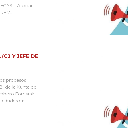
ECAS: - Auxiliar
s + 7
ón Procesal ...
C2 Y JEFE DE
los procesos
B) de la Xunta de
Bombero Forestal:
 no dudes en