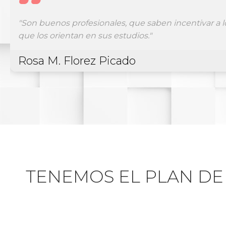
"Satisfecho en todos los sentidos, pese a los tiemp
teórico (en modo light) prácticas y trabajando, graci
tiempo, un placer."
Fran Brea
TENEMOS EL PLAN DE