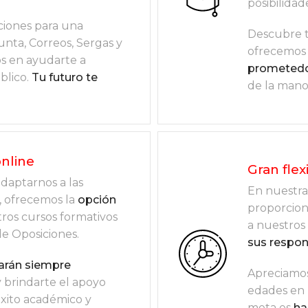
posibilidad
ciones para una
Descubre t
unta, Correos, Sergas y
ofrecemos 
 en ayudarte a
prometedo
blico.
Tu futuro te
de la mano
online
Gran flex
daptarnos a las
En nuestra
, ofrecemos la
opción
proporcion
ros cursos formativos
a nuestros
de Oposiciones.
sus respon
tarán siempre
Apreciamos
 brindarte el apoyo
edades en 
éxito académico y
meta es
ha