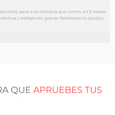
oy preparando administrativo para la Xunta de
de los simulacros espectaculares, paciencia,
. Sois los mejores."
RA QUE
APRUEBES TUS