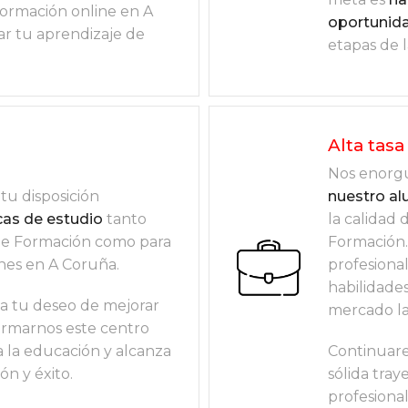
a formación online en A
oportunid
ar tu aprendizaje de
etapas de l
Alta tasa
Nos enorgu
tu disposición
nuestro a
cas de estudio
tanto
la calidad
 de Formación como para
Formación. 
ones en A Coruña.
profesiona
habilidade
a tu deseo de mejorar
mercado la
ormarnos este centro
 a la educación y alcanza
Continuar
n y éxito.
sólida tray
profesiona