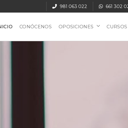
981 063 022
661 302 0
NICIO
CONÓCENOS
OPOSICIONES
CURSOS