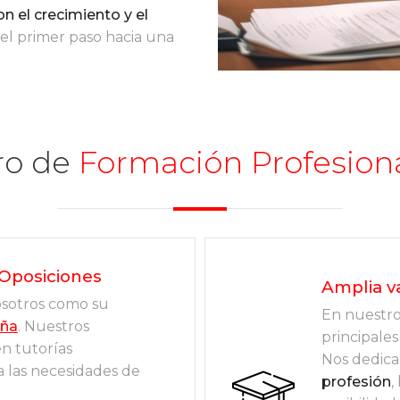
 el crecimiento y el
 el primer paso hacia una
ro de
Formación Profesion
 Oposiciones
Amplia v
osotros como su
En nuestr
uña
. Nuestros
principales
n tutorías
Nos dedica
a las necesidades de
profesión
,