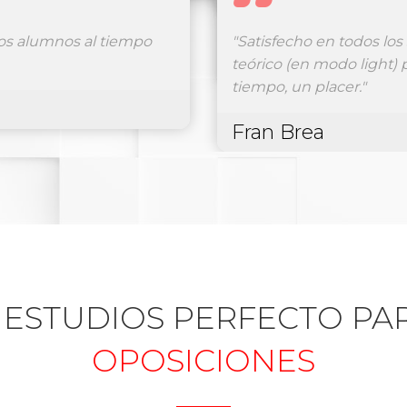
os que corren, en 5 meses
"100% recomendable, est
as Natalia por tu ayuda y
Galicia y los resultados 
dedicación e implicación
Luis Destefano
 ESTUDIOS PERFECTO PA
OPOSICIONES