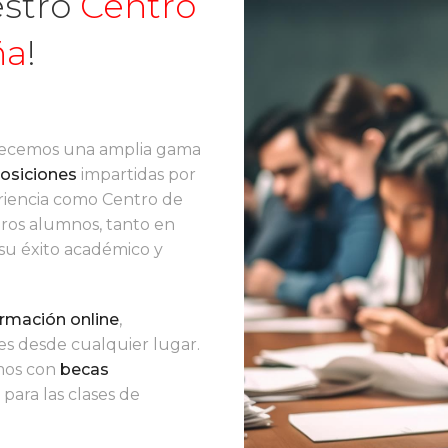
 con difer
estro
Centro
ña
!
e Formació
frecemos una amplia gama
osiciones
impartidas por
riencia como Centro de
ros alumnos, tanto en
 su éxito académico y
rmación online
,
es desde cualquier lugar.
amos con
becas
para las clases de