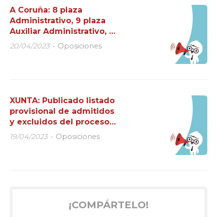
A Coruña: 8 plaza
Administrativo, 9 plaza
Auxiliar Administrativo, 5
Subalterno.
20/04/2023
Oposiciones
XUNTA: Publicado listado
provisional de admitidos
y excluidos del proceso
selectivo del cuerpo
19/04/2023
Oposiciones
administrativo C1 Xunta.
¡COMPÁRTELO!