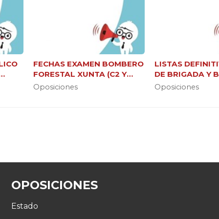
LICO
FECHAS EXAMEN BOMBERO
LISTAS DEFINIT
FORESTAL XUNTA (C2 Y
DE BRIGADA Y
JEFE DE BRIGADA)
FORESTAL XUN
Oposiciones
Oposiciones
GALICIA
OPOSICIONES
Estado