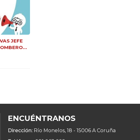
IVAS JEFE
 BOMBERO
TA DE
NEWSLE
ENCUÉNTRANOS
WHATSA
Dirección:
Río Monelos, 18 -
15006 A Coruña
981 063 