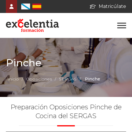
Matricúlate
Pinche
Inicio
/
Oposiciones
/
SERGAS
/
Pinche
Preparación Oposiciones Pinche de
Cocina del SERGAS