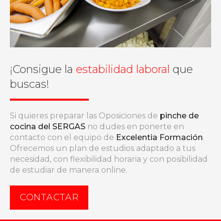
¡Consigue la
estabilidad laboral
que
buscas!
Si quieres preparar las Oposiciones de
pinche de
cocina del SERGAS
no dudes en ponerte en
contacto con el equipo de
Excelentia Formación
.
Ofrecemos un plan de estudios adaptado a tus
necesidad, con flexibilidad horaria y con posibilidad
de estudiar de manera online.
CONTACTAR