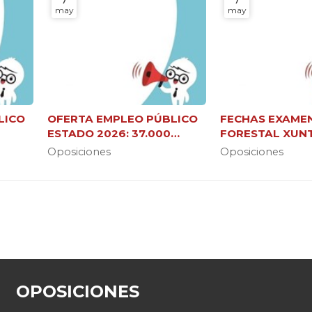
may
may
LICO
OFERTA EMPLEO PÚBLICO
FECHAS EXAME
ESTADO 2026: 37.000
FORESTAL XUNT
NUEVAS PLAZAS
JEFE DE BRIGAD
Oposiciones
Oposiciones
OPOSICIONES