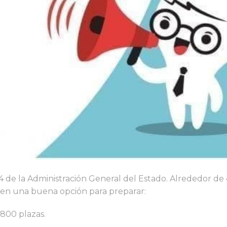
4 de la Administración General del Estado. Alrededor de
ecen una buena opción para preparar:
00 plazas.