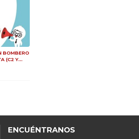
N BOMBERO
A (C2 Y
A)
NEWSLE
WHATSA
ENCUÉNTRANOS
981 063 