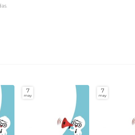
as.
7
7
may
may