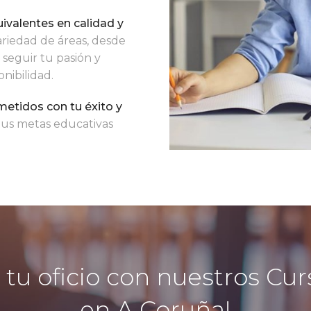
ivalentes en calidad y
ariedad de áreas, desde
 seguir tu pasión y
nibilidad.
tidos con tu éxito y
 tus metas educativas
 tu oficio con nuestros C
en A Coruña!