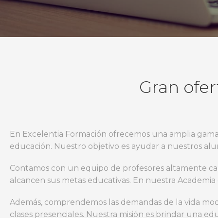
Gran ofer
En Excelentia Formación ofrecemos una amplia gam
educación. Nuestro objetivo es ayudar a nuestros al
Contamos con un equipo de profesores altamente capa
alcancen sus metas educativas. En nuestra Academia
Además, comprendemos las demandas de la vida mode
clases presenciales. Nuestra misión es brindar una edu