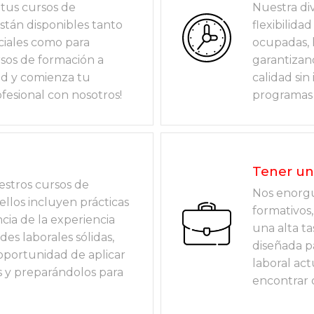
 tus cursos de
Nuestra di
stán disponibles tanto
flexibilida
ciales como para
ocupadas, 
sos de formación a
garantizan
ad y comienza tu
calidad si
fesional con nosotros!
programas 
Tener una
estros cursos de
Nos enorgu
llos incluyen prácticas
formativos,
ia de la experiencia
una alta ta
des laborales sólidas,
diseñada p
oportunidad de aplicar
laboral act
s y preparándolos para
encontrar 