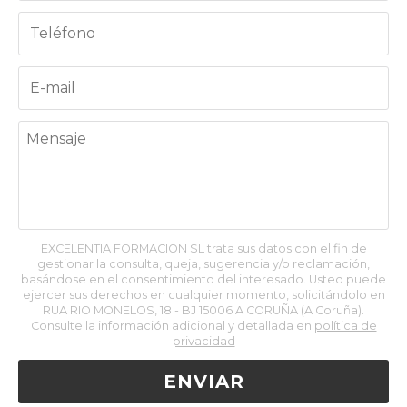
EXCELENTIA FORMACION SL trata sus datos con el fin de
gestionar la consulta, queja, sugerencia y/o reclamación,
basándose en el consentimiento del interesado. Usted puede
ejercer sus derechos en cualquier momento, solicitándolo en
RUA RIO MONELOS, 18 - BJ 15006 A CORUÑA (A Coruña).
Consulte la información adicional y detallada en
política de
privacidad