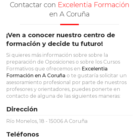
Contactar con
Excelentia Formación
en A Coruña
¡Ven a conocer nuestro centro de
formación y decide tu futuro!
Si quieres más información sobre sobre la
preparación de Oposiciones o sobre los Cursos
Formativos que ofrecemos en
Excelentia
Formación en A Coruña
o te gustaría solicitar un
asesoramiento profesional por parte de nuestros
profesores y orientadores, puedes ponerte en
contacto de alguna de las siguientes maneras:
Dirección
Río Monelos, 18 - 15006 A Coruña
Teléfonos