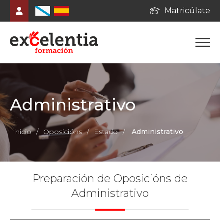
Matricúlate
Administrativo
Inicio
/
Oposicións
/
Estado
/
Administrativo
Preparación de Oposicións de
Administrativo