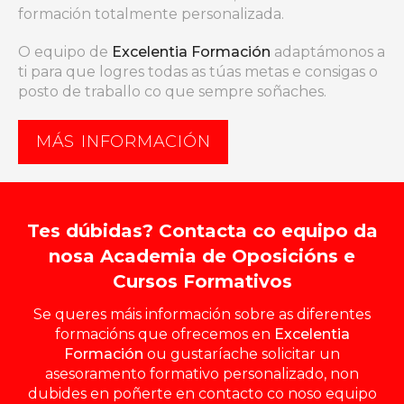
formación totalmente personalizada.
O equipo de
Excelentia Formación
adaptámonos a
ti para que logres todas as túas metas e consigas o
posto de traballo co que sempre soñaches.
MÁS INFORMACIÓN
Tes dúbidas? Contacta co equipo da
nosa Academia de Oposicións e
Cursos Formativos
Se queres máis información sobre as diferentes
formacións que ofrecemos en
Excelentia
Formación
ou gustaríache solicitar un
asesoramento formativo personalizado, non
dubides en poñerte en contacto co noso equipo