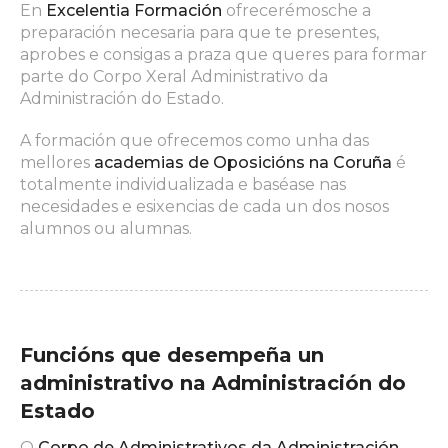
En
Excelentia Formación
ofrecerémosche a
preparación necesaria para que te presentes,
aprobes e consigas a praza que queres para formar
parte do Corpo Xeral Administrativo da
Administración do Estado.
A formación que ofrecemos como unha das
mellores
academias de Oposicións na Coruña
é
totalmente individualizada e baséase nas
necesidades e esixencias de cada un dos nosos
alumnos ou alumnas.
Funcións que desempeña un
administrativo na Administración do
Estado
O
Corpo de Administrativos da Administración