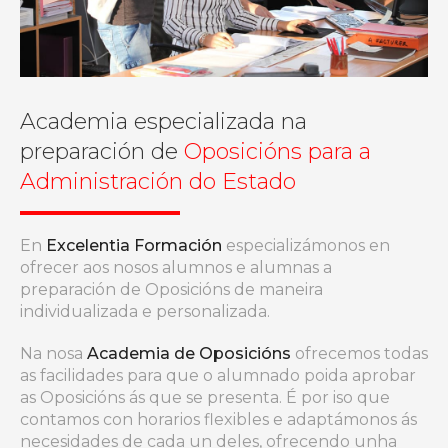
Academia especializada na
preparación de
Oposicións para a
Administración do Estado
En
Excelentia Formación
especializámonos en
ofrecer aos nosos alumnos e alumnas a
preparación de Oposicións de maneira
individualizada e personalizada.
Na nosa
Academia de Oposicións
ofrecemos todas
as facilidades para que o alumnado poida aprobar
as Oposicións ás que se presenta. É por iso que
contamos con horarios flexibles e adaptámonos ás
necesidades de cada un deles, ofrecendo unha