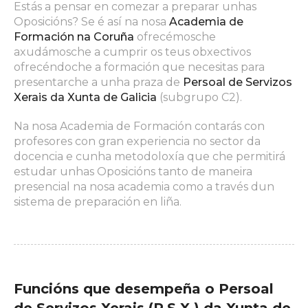
Estás a pensar en comezar a preparar unhas
Oposicións? Se é así na nosa
Academia de
Formación na Coruña
ofrecémosche
axudámosche a cumprir os teus obxectivos
ofrecéndoche a formación que necesitas para
presentarche a unha praza de
Persoal de Servizos
Xerais da Xunta de Galicia
(subgrupo C2).
Na nosa Academia de Formación contarás con
profesores con gran experiencia no sector da
docencia e cunha metodoloxía que che permitirá
estudar unhas Oposicións tanto de maneira
presencial na nosa academia como a través dun
sistema de preparación en liña.
Funcións que desempeña o Persoal