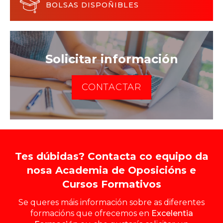
BOLSAS DISPOÑIBLES
Solicitar información
CONTACTAR
Tes dúbidas? Contacta co equipo da
nosa Academia de Oposicións e
Cursos Formativos
Se queres máis información sobre as diferentes
formacións que ofrecemos en
Excelentia