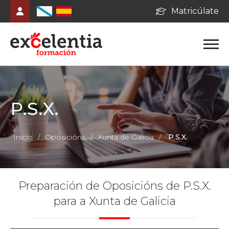
Matricúlate
P.S.X.
Inicio
/
Oposicións
/
Xunta de Galicia
/
P.S.X.
Preparación de Oposicións de P.S.X.
para a Xunta de Galicia