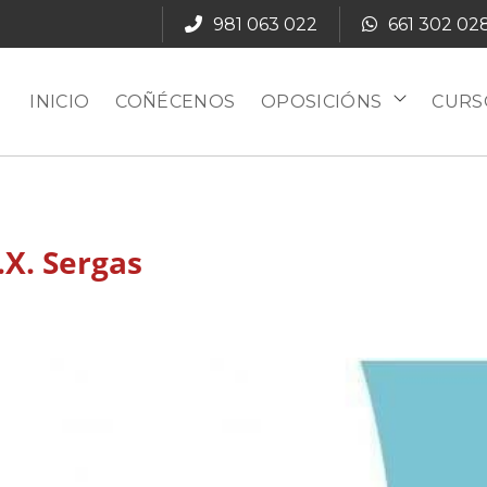
981 063 022
661 302 02
INICIO
COÑÉCENOS
OPOSICIÓNS
CURS
.X. Sergas