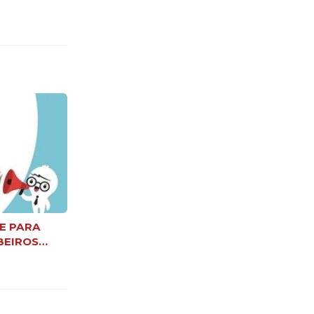
E PARA
BEIROS
E XEFE DE