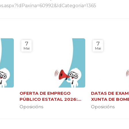
os.aspx?IdPaxina=60992&IdCategoria=1365
7
7
Mai
Mai
OFERTA DE EMPREGO
DATAS DE EXAM
6
PÚBLICO ESTATAL 2026:
XUNTA DE BOM
37.000 NOVAS PRAZAS
FORESTAIS (C2 
Oposicións
Oposicións
BRIGADA)