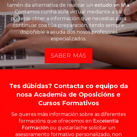
tamén da alternativa de realizar un
estudo en liña
.
Contamos cunha aula virtual mediante a cal
poderás obter a información que necesitas para
continuar coa túa preparación, tendo sempre
dispoñible a axuda dos nosos profesores
especializados.
SABER MÁS
Tes dúbidas? Contacta co equipo da
nosa Academia de Oposicións e
Cursos Formativos
Se queres máis información sobre as diferentes
formacións que ofrecemos en
Excelentia
Formación
ou gustaríache solicitar un
asesoramento formativo personalizado, non