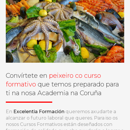
Convírtete en
peixeiro co curso
formativo
que temos preparado para
ti na nosa Academia
na Coruña
En
Excelentia Formación
queremos axudarte a
alcanzar o futuro laboral que queres. Para iso os
nosos Cursos Formativos están deseñados con