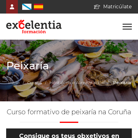
Matricúlate
Peixaría
Inicio
/
Cursos
/
Hostalería e Alimentación
/
Peixaría
Curso formativo de peixaría na Coruña
Consigue os teus obxetivos en