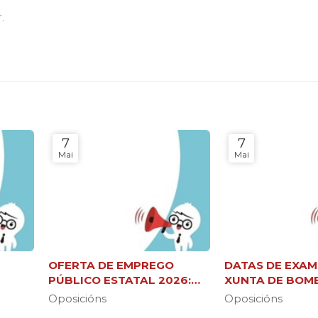
.
7
7
Mai
Mai
OFERTA DE EMPREGO
DATAS DE EXAM
6
PÚBLICO ESTATAL 2026:
XUNTA DE BOM
37.000 NOVAS PRAZAS
FORESTAIS (C2 
Oposicións
Oposicións
BRIGADA)