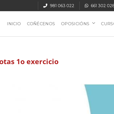
981 063 022
661 302 02
INICIO
COÑÉCENOS
OPOSICIÓNS
CURS
otas 1o exercicio