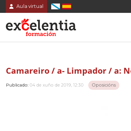
Aula virtual
Camareiro / a- Limpador / a: N
Publicado:
04 de xuño de 2019, 12:30
Oposicións