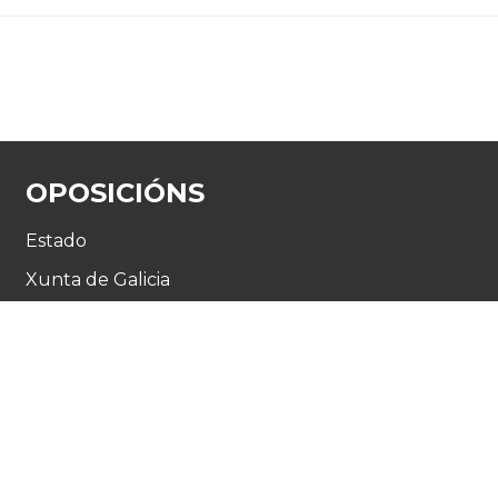
OPOSICIÓNS
Estado
Xunta de Galicia
SERGAS
Concellos e Deputacións
Corpos de seguridade
ermos e condicións
-
Área Interna