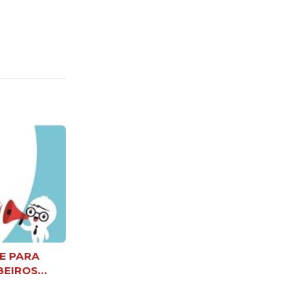
E PARA
BEIROS
E XEFE DE