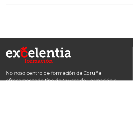
No noso centro de formación da Coruña
ofrecemos todo tipo de Cursos de Formación e
preparación para Oposicións.
Aviso legal
-
Politica de privacidade e cookies
-
Accesibilidade
-
T